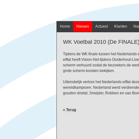
Home
Nieuws
Actueel
Klanten
Na
WK Voetbal 2010 (De FINALE
Tijdens de WK finale tussen het Nederlands e
elftal heeft Vision-Net tijdens Oosterhout-L
scherm verhuurd zodat de bezoekers de wedst
grote scherm konden bekijken.
Uiteindelijk verloor het Nederlands elftal de
wereldkampioen. Nederland werd verdienstel
gouden drietal; Sneijder, Robben en van Bo
« Terug