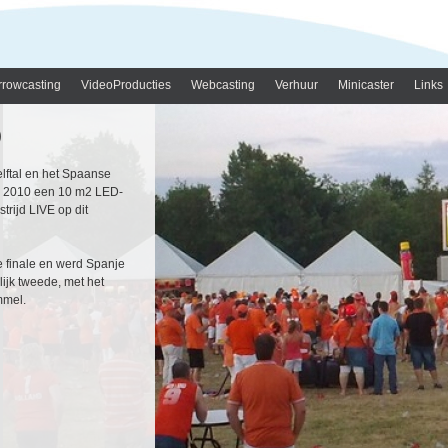
rrowcasting
VideoProducties
Webcasting
Verhuur
Minicaster
Links
)
lftal en het Spaanse
ive 2010 een 10 m2 LED-
rijd LIVE op dit
ze finale en werd Spanje
ijk tweede, met het
mmel.