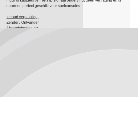
muur of kastdeurtje. Het HD signaal ondervindt geen vertraging en is
daarmee perfect geschikt voor spelconsoles.
Inhoud verpakking:
Zender / Ontvanger
Afstandsbediening
Vergulde HDMI-kabel
IR sensor / IR LED verlengkabel
Nederlandstalige handleiding
PRIJS: 399,-
« Terug