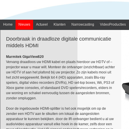
Home
Nieuws
Actueel
Klanten
Narrowcasting
VideoProducties
Doorbraak in draadloze digitale communicatie
middels HDMI
Marmitek GigaView820
Vervang draadloos uw HDMI kabel en plaats hierdoor uw HDTV of –
projector waar u maar wilt. Monteer de ontvanger (onzichtbaar) achter
uw HDTV of aan het plafond bij uw projector. Zo zijn kabels mooi uit
het zicht weggewerkt. Bekijk tot 4 (HD) apparaten, zoals Blu-ray
spelers, digital video recorders (DVRs), HD set-top boxes, Wii, PS3 of
Xbox game consoles, of standaard DVD spelers/recorders, elders in
uw woning en schakel eenvoudig tussen de aangesloten bronnen,
zonder ompluggen.
Door de ingebouwde HDMI-splitter is het ook mogelijk om op de
zender een HDTV aan te slkuiten om lokaal de aangesloten
apparatuur te kunnen bekijken. door de IR-ontvanger bedient u al uw
audio/video apparatuur vanuit elke hoek in de kamer, zelfs door een